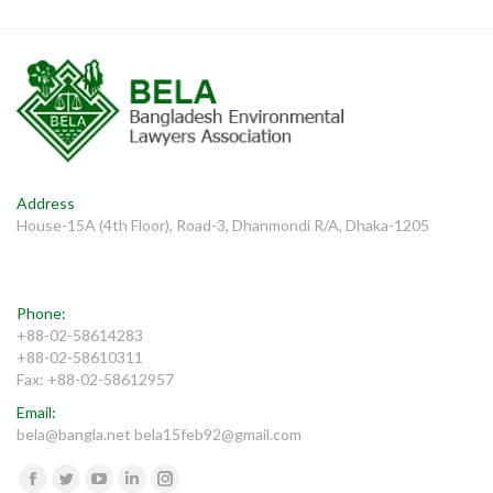
Address
House-15A (4th Floor), Road-3, Dhanmondi R/A, Dhaka-1205
Phone:
+88-02-58614283
+88-02-58610311
Fax: +88-02-58612957
Email:
bela@bangla.net bela15feb92@gmail.com
Find us on:
Facebook
Twitter
YouTube
Linkedin
Instagram