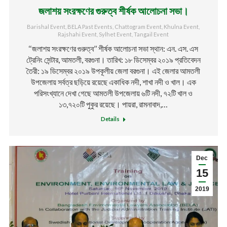
জলাশয় সংরক্ষণের গুরুত্ব শীর্ষক আলোচনা সভা।
Barishal Event
,
BELA Past Events
,
Chattogram Event
,
Khulna Event
,
Rajshahi Event
,
Sylhet Event
,
Tangail Event
‘‘জলাশয় সংরক্ষণের গুরুত্ব’’ শীর্ষক আলোচনা সভা স্থান: এন. এস. এস
ট্রেনিং সেন্টার, আমতলী, বরগুনা। তারিখ: ১৮ ডিসেম্বর ২০১৯ প্রতিবেদন
তৈরী: ১৯ ডিসেম্বর ২০১৯ উপকূলীয় জেলা বরগুনা। এই জেলার আমতলী
উপজেলায় সর্বত্র ছড়িয়ে রয়েছে একাধিক নদী, শাখা নদী ও খাল। এক
পরিসংখ্যানে দেখা গেছে আমতলী উপজেলায় ৬টি নদী, ৭২টি খাল ও
১৩,৭২০টি পুকুর রয়েছে। পায়রা, রামনাবাদ,…
Details
Dec
15
2019