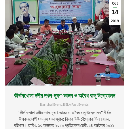
Oct
14
2019
কীর্তনখোলা নদীর দখল-দূষণ-ভাঙ্গন ও অবৈধ বালু উত্তোলন
Barishal Event
,
BELA Past Events
‘‘কীর্তনখোলা নদীর দখল-দূষণ-ভাঙ্গন ও অবৈধ বালু উত্তোলন’’ শীর্ষক
উপকারভোগী সমন্বয় সভা স্থান: রিভার ভিউ রেঁস্তোরা মিলনায়তন,
বরিশাল। তারিখ: ১৩ অক্টোবর ২০১৯ প্রতিবেদন তৈরী: ১৪ অক্টোবর ২০১৯