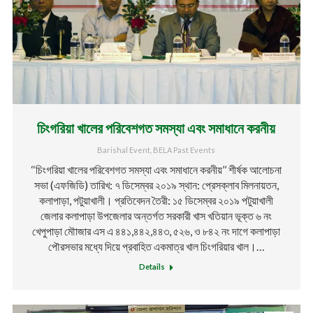
চিংগরিয়া খালের পরিবেশগত সমস্যা এবং সমাধানে করনীয়
Barishal Event
,
BELA Past Events
‘‘চিংগরিয়া খালের পরিবেশগত সমস্যা এবং সমাধানে করনীয়’’ শীর্ষক আলোচনা
সভা (এফজিডি) তারিখ: ৭ ডিসেম্বর ২০১৯ স্থান: প্রেসক্লাব মিলনায়তন,
কলাপাড়া, পটুয়াখালী। প্রতিবেদন তৈরী: ১৫ ডিসেম্বর ২০১৯ পটুয়াখালী
জেলার কলাপাড়া উপজেলার অন্তর্গত সরকারী খাস খতিয়ান ভূক্ত ৬ নং
খেপুপাড়া মৌাজার এস এ ৪৪১,৪৪২,৪৪৩, ৫২৬, ও ৮৪২ নং দাগে কলাপাড়া
পৌরসভার মধ্যে দিয়ে প্রবাহিত একমাত্র খাল চিংগরিয়ার খাল।…
Details