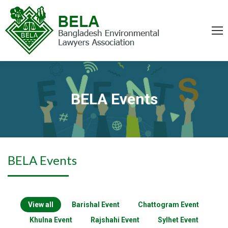
BELA Events
You are here:
BELA Events
View all
Barishal Event
Chattogram Event
Khulna Event
Rajshahi Event
Sylhet Event