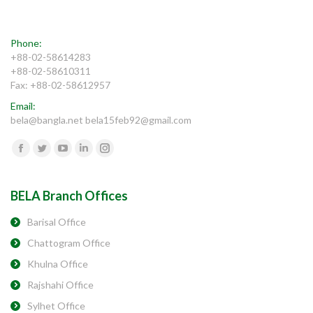
Phone:
+88-02-58614283
+88-02-58610311
Fax: +88-02-58612957
Email:
bela@bangla.net bela15feb92@gmail.com
Find us on:
Facebook
Twitter
YouTube
Linkedin
Instagram
BELA Branch Offices
Barisal Office
Chattogram Office
Khulna Office
Rajshahi Office
Sylhet Office