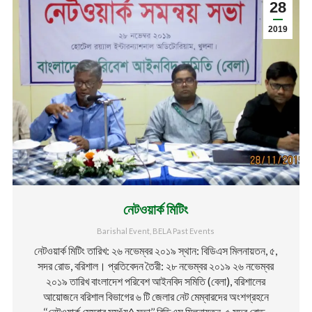
28
2019
নেটওয়ার্ক মিটিং
Barishal Event
,
BELA Past Events
নেটওয়ার্ক মিটিং তারিখ: ২৬ নভেম্বর ২০১৯ স্থান: বিডিএস মিলনায়তন, ৫,
সদর রোড, বরিশাল। প্রতিবেদন তৈরী: ২৮ নভেম্বর ২০১৯ ২৬ নভেম্বর
২০১৯ তারিখ বাংলাদেশ পরিবেশ আইনবিদ সমিতি (বেলা), বরিশালের
আয়োজনে বরিশাল বিভাগের ৬ টি জেলার নেট মেম্বারদের অংশগ্রহনে
‘‘নেটওয়ার্ক মেম্বার সমšয়^ সভা’’ বিডিএস মিলনায়তন, ৫,সদর রোড,