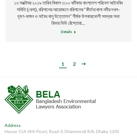
১৩ অক্টোবর ২০১৯ তারিখ বিকাল ৩:০০ ঘটিকায় বাংলাদেশ পরিবেশ আইনবিদ
সমিতি (বেলা), বরিশালের আয়োজনে বরিশালের ‘‘কীর্তনখোলা নদীর দখল-
দূষণ-ভাঙ্গন ও অবৈধ বালু উত্তোলন’’ শীর্ষক উপকারভোগী সমন্বয় সভা
রিভার ভিউ রেঁস্তোরা…
Details
1
2
Address
House-15A (4th Floor), Road-3, Dhanmondi R/A, Dhaka-1205