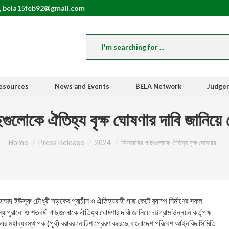
, bela15feb92@gmail.com
esources
News and Events
BELA Network
Judge
গুলোকে ঐতিহ্য বৃক্ষ ঘোষণার দাবি জানিয়ে 
You are here:
Home
Press Release
2024
সিআরবির গাছগুলোকে ঐতিহ্য বৃক্ষ ঘোষণার…
্মদ ইউসুফ চৌধুরী সড়কের প্রাচীন ও ঐতিহ্যবাহী গাছ কেটে র‌্যাম্প নির্মাণের সকল
ুরানো ও শতবর্ষী গাছগুলোকে ঐতিহ্য ঘোষণার দাবী জানিয়ে চট্টগ্রাম উন্নয়ন কর্তৃপক্ষ
ম এর মহাব্যবস্থাপক (পূর্ব) বরাবর নোটিশ প্রেরণ করেছে বাংলাদেশ পরিবেশ আইনবিদ সিমিতি