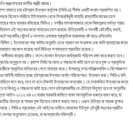
 মন্ত্রণালয়ের মননীয় মন্ত্রী বরাবর।
প নামাতে চায় চট্টগ্রাম উন্নয়ন কর্তৃপক্ষ (সিডিএ) শীর্ষক একটি সংবাদ প্রকাশিত হয়।
িতল সড়ক হিসেবে পরিচিত টাইগারপাস থেকে সিআরবিমুখী পাহাড়ি রাস্তাটির মাঝের ঢালে
াছের গায়ে নাম্বার বসিয়েছে সিডিএ। নগরীর লালখানবাজার থেকে বিমানবন্দর পর্যন্ত প্রায়
ের দ্বিতল এই সড়কের মাঝে পাহাড়ের ঢালে রয়েছে ঐতিহ্যবাহী ও শতবর্ষী রেইনট্রি, কড়ই,
 কেটে সড়কটির সৌন্দর্য ও সংলগ্ন এলাকার প্রাকৃতিক ভারসাম্য নষ্ট করে এলিভেটর
দ্ধ ও বিষ্মিত। ইতোমধ্যে গাছ কাটার অনুমতি চেয়ে প্রধান বন সংরক্ষক এবং জমি ব্যবহারের জন্য
েয়ারম্যান আবেদন করেছে মর্মে বিভিন্ন গণমাধ্যমে প্রচারিত হয়েছে।
দে অঙ্গীকার করেছে রাষ্ট্র। ফলে যেকোন উন্নয়ন কার্যক্রমই পরিবেশ রক্ষা করে করতে হবে।
্থের অনুকূলে নয়। র‌্যাম্প নির্মাণের নামে এ গাছগুলো কাটা হলে তা হবে বৃক্ষ ও প্রাকৃতিক
রীকে প্রকৃতির সান্নিধ্যে পেতে সাহায্য করে। উপরন্তু নগর পরিকল্পনাবিদ ও বিশেষজ্ঞগণ
এ এর আইনী দায়িত্ব হচ্ছে চট্টগ্রামের উন্নয়ন অর্থাৎ পরিবেশেরও উন্নয়ন করা। সিডিএ যদি
দায়িত্ব মনে করে, তবে তা হবে টেকসই উন্নয়নের অন্তরায়। যে তথাকথিত উন্নয়নের জন্য
ে না কিন্তু এ গাছগুলো কাটা হয়ে গেলে চট্টগ্রামবাসীর যে ঐতিহ্য বিলুপ্ত হবে যা অপূরণীয়
রাপত্তা আইন-২০১২ এর ২৩ ধারায় সরকারি জমিতে থাকা সাংস্কৃতিক গুরুত্ব ধারণ করে, যা
াতীয় ঐাতহ্য বা স্মারক বৃক্ষ হিসেবে ঘোষণা করতে পারে। এরূপ ঐতিহ্য বা স্মারক বৃক্ষের
ত আছে। সিডিএ প্রযোজ্য এই আইনের অধীনে মোহাম্মদ ইউসুফ চৌধুরী সড়কের প্রাচীন
েটে ফেলার অনুমোদন চেয়েছে, যা জনস্বার্থের পরিপন্থী।