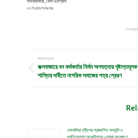
সমন্বয়কারী, বেলা-চট্টগ্রাম
০১৭১৫৬৭৩৯৩৬
Catego
Post
PREVIOUS
navigation
কক্সবাজারে বন কর্মকর্তার নির্মম অপহত্যায় দৃষ্টান্তমূলক
Previous
শাস্তির দাবীতে নাগরিক সমাজের পত্র প্রেরণ
post:
Rel
সোনাদিয়া দ্বীপের প্রজ্ঞাপিত বনভূমি ও
প্রতিবেশগত সংকটাপন্ন এলাকা সংরক্ষণে