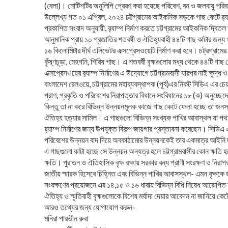
(বেলা)। নোটিশটির অনুলিপি প্রেরণ করা হয়েছে পরিবেশ, বন ও জলবায়ু পরিবর্তন
উল্লেখ্য গত ০১ এপ্রিল, ২০২৪ চট্টগ্রামের আইকনিক সড়কে গাছ কেটে র‌্যাম্
প্রকাশিত সংবাদ অনুযায়ী, র‌্যাম্প নির্মাণ করতে চট্টগ্রামের আইকনিক দ্ব
আনুমানিক প্রায় ১০ প্রজাতির শতবর্ষী ও ঐতিহ্যবাহী ৪৪টি গাছ কাটার জন্য গ
১৬ কিলোমিটার দীর্ঘ এলিভেটর এক্সপ্রেসওয়েটি নির্মাণ করা হবে। চট্রগ্রাম
কৃঁষ্ণচূড়া, মেহগনি, শিরিষ গাছ। এ শতবর্ষী বৃক্ষগুলোর মধ্য থেকে ৪৪টি গাছ
এক্সপ্রেসওয়ের র‌্যাম্প নির্মাণের এ উদ্যোগে চট্টগ্রামবাসী যারপর নাই ক্ষু
বাংলাদেশ রেলওয়ে, চট্টগ্রামের মহাব্যবস্থাপক (পূর্ব)এর নিকট সিডিএ এর চ
প্রাণ, প্রকৃতি ও পরিবেশের নিরাপত্তার বিধানে সংবিধানের ১৮ (ক) অনুচ্ছে
কিন্তু তা না করে বিভিন্ন উন্নয়নমূলক কাজে গাছ কেটে ফেলা হচ্ছে তা জনস্বার
ঐতিহ্য হত্যার সামিল। এ গাছগুলো বিভিন্ন সংখ্যক পাখির আবাস্থল যা পথচা
র‌্যাম্প নির্মাণের জন্য উপযুক্ত বিকল্প জায়গার প্রস্তাবনা করেছেন। সিডি
পরিবেশের উন্নয়ন বাদ দিয়ে অবকাঠামোর উন্নয়নকেই তার একমাত্র আইনি 
এ গাছগুলো কাটা হচ্ছে সে উন্নয়ন অন্যত্র হলে চট্টগ্রামবাসীর কোন ক্ষতি হব
ক্ষতি। পুরাতন ও ঐতিহাসিক বৃক্ষ রক্ষায় সরকার বন্য প্রাণী সংরক্ষণ ও নি
জাতীয় স্মারক হিসেবে চিহ্নিত এবং বিভিন্ন পাখির আবাসস্থল- এমন বৃক্ষকে জ
সংরক্ষণের প্রয়োজনে এর ১৪,১৫ ও ১৬ ধারায় বিভিন্ন বিধি নিষেধ আরোপি
ঐতিহ্য ও স্মৃতিবাহী বৃক্ষগুলোকে বিশেষ মর্যাদা দেয়ার আবেদন না জানিয়ে ক
আরও তথ্যের জন্য যোগাযোগ করুন-
মনিরা পারভীন রুবা