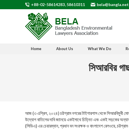
+88-02-58614283, 58610311
bela@bangla.net
Home
About Us
What We Do
R
সিআরবির গাছ
আজ (৩ এপ্রিল, ২০২৪) চট্টগ্রাম নগরের টাইগারপাস থেকে সিআরবিমুখী মোহাম
উদ্যোগ বাতিলের দাবি জাানয়ে একইসাথে চিহ্নিত এবং একই সড়কের অন্যান্য প
(সিডিএ) এর চেয়ারম্যান, প্রধান বন সংরক্ষক ও বাংলাদেশ রেলওয়ে, চট্টগ্রা