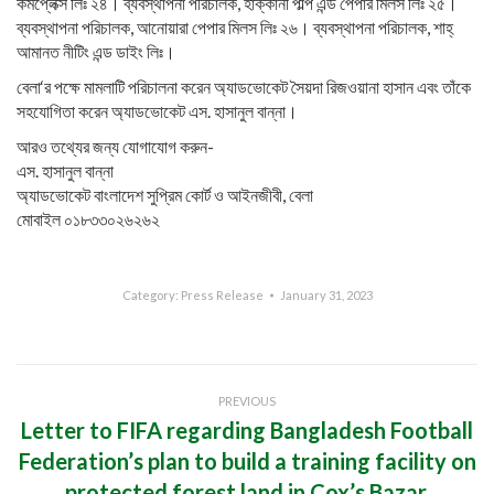
কমপ্লেক্স লিঃ ২৪। ব্যবস্থাপনা পরিচালক, হাক্কানী পাল্প এন্ড পেপার মিলস লিঃ ২৫।
ব্যবস্থাপনা পরিচালক, আনোয়ারা পেপার মিলস লিঃ ২৬। ব্যবস্থাপনা পরিচালক, শাহ্
আমানত নীটিং এন্ড ডাইং লিঃ।
বেলা‘র পক্ষে মামলাটি পরিচালনা করেন অ্যাডভোকেট সৈয়দা রিজওয়ানা হাসান এবং তাঁকে
সহযোগিতা করেন অ্যাডভোকেট এস. হাসানুল বান্না।
আরও তথ্যের জন্য যোগাযোগ করুন-
এস. হাসানুল বান্না
অ্যাডভোকেট বাংলাদেশ সুপ্রিম কোর্ট ও আইনজীবী, বেলা
মোবাইল ০১৮৩৩০২৬২৬২
Category:
Press Release
January 31, 2023
Post
PREVIOUS
navigation
Letter to FIFA regarding Bangladesh Football
Federation’s plan to build a training facility on
Previous
protected forest land in Cox’s Bazar,