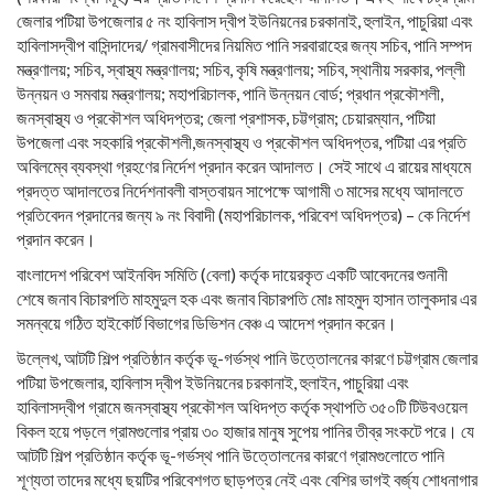
জেলার পটিয়া উপজেলার ৫ নং হাবিলাস দ্বীপ ইউনিয়নের চরকানাই, হুলাইন, পাচুরিয়া এবং
হাবিলাসদ্বীপ বাসিন্দাদের/ গ্রামবাসীদের নিয়মিত পানি সরবারাহের জন্য সচিব, পানি সম্পদ
মন্ত্রণালয়; সচিব, স্বাস্থ্য মন্ত্রণালয়; সচিব, কৃষি মন্ত্রণালয়; সচিব, স্থানীয় সরকার, পল্লী
উন্নয়ন ও সমবায় মন্ত্রণালয়; মহাপরিচালক, পানি উন্নয়ন বোর্ড; প্রধান প্রকৌশলী,
জনস্বাস্থ্য ও প্রকৌশল অধিদপ্তর; জেলা প্রশাসক, চট্টগ্রাম; চেয়ারম্যান, পটিয়া
উপজেলা এবং সহকারি প্রকৌশলী,জনস্বাস্থ্য ও প্রকৌশল অধিদপ্তর, পটিয়া এর প্রতি
অবিলম্বে ব্যবস্থা গ্রহণের নির্দেশ প্রদান করেন আদালত। সেই সাথে এ রায়ের মাধ্যমে
প্রদত্ত আদালতের নির্দেশনাবলী বাস্তবায়ন সাপেক্ষে আগামী ৩ মাসের মধ্যে আদালতে
প্রতিবেদন প্রদানের জন্য ৯ নং বিবাদী (মহাপরিচালক, পরিবেশ অধিদপ্তর) – কে নির্দেশ
প্রদান করেন।
বাংলাদেশ পরিবেশ আইনবিদ সমিতি (বেলা) কর্তৃক দায়েরকৃত একটি আবেদনের শুনানী
শেষে জনাব বিচারপতি মাহমুদুল হক এবং জনাব বিচারপতি মোঃ মাহমুদ হাসান তালুকদার এর
সমন্বয়ে গঠিত হাইকোর্ট বিভাগের ডিভিশন বেঞ্চ এ আদেশ প্রদান করেন।
উল্লেখ, আটটি শিল্প প্রতিষ্ঠান কর্তৃক ভূ-গর্ভস্থ পানি উত্তোলনের কারণে চট্টগ্রাম জেলার
পটিয়া উপজেলার, হাবিলাস দ্বীপ ইউনিয়নের চরকানাই, হুলাইন, পাচুরিয়া এবং
হাবিলাসদ্বীপ গ্রামে জনস্বাস্থ্য প্রকৌশল অধিদপ্ত কর্তৃক স্থাপতি ৩৫০টি টিউবওয়েল
বিকল হয়ে পড়লে গ্রামগুলোর প্রায় ৩০ হাজার মানুষ সুপেয় পানির তীব্র সংকটে পরে। যে
আটটি শিল্প প্রতিষ্ঠান কর্তৃক ভূ-গর্ভস্থ পানি উত্তোলনের কারণে গ্রামগুলোতে পানি
শূণ্যতা তাদের মধ্যে ছয়টির পরিবেশগত ছাড়পত্র নেই এবং বেশির ভাগই বর্জ্য শোধনাগার