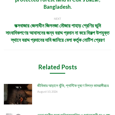
post:
Bangladesh.
NEXT
কক্সবাজার জেলাধীন জিলনজা মৌজার পাহাড় শ্রেণির ভূমি
সাংবাদিকগণের আবাসনের জন্য বরাদ্দ প্রদান না করে বিকল্প উপযুক্ত
Next
post:
স্থানে বরাদ্দ প্রদানের দাবি জানিয়ে বেলা কর্তৃক নোটিশ প্রেরণ
Related Posts
জীবিকার আড়ালে ঝুঁকি, প্লাস্টিক দূষণে বিপন্ন কামরাঙ্গীরচর
August 10, 2026
দেশে প্রণীত হলো অতিপ্রত্যাশিত ও যুগান্তকারী বন ও বৃক্ষ