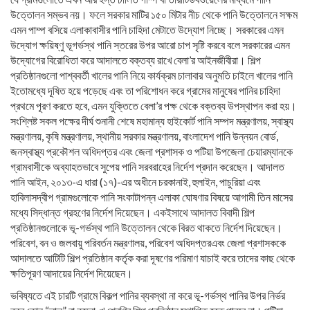
উত্তোলন সম্ভব নয়। ফলে সরকার মাটির ১৫০ মিটার নীচ থেকে পানি উত্তোলনে সক্ষম
এমন পাম্প বসিয়ে এলাকাবাসীর পানি চাহিদা মেটাতে উদ্যোগ নিচ্ছে। সরকারের এমন
উদ্যোগ ক্ষয়িষ্ণু ভূগর্ভস্থ পানি স্তরের উপর আরো চাপ সৃষ্টি করবে বলে সরকারের এমন
উদ্যোগের বিরোধিতা করে আদালতে বক্তব্য রাখে বেলা’র আইনজীবীরা। শিল্প
প্রতিষ্ঠানগুলো পাশ্ববর্তী খালের পানি নিয়ে কার্যক্রম চালাবার অনুমতি চাইলে খালের পানি
ইতোমধ্যে দূষিত হয়ে পড়েছে এবং তা পরিশোধন করে গ্রামের মানুষের পানির চাহিদা
প্রথমে পূরণ করতে হবে, এমন যুক্তিতে বেলা’র পক্ষ থেকে বক্তব্য উপস্থাপন করা হয়।
সংশ্লিষ্ট সকল পক্ষের দীর্ঘ শুনানী শেষে মহামান্য হাইকোর্ট পানি সম্পদ মন্ত্রণালয়, স্বাস্থ্য
মন্ত্রণালয়, কৃষি মন্ত্রণালয়, স্থানীয় সরকার মন্ত্রণালয়, বাংলাদেশ পানি উন্নয়ন বোর্ড,
জনস্বাস্থ্য প্রকৌশল অধিদপ্তর এবং জেলা প্রশাসক ও পটিয়া উপজেলা চেয়ারম্যানকে
গ্রামবাসীকে অব্যাহতভাবে সুপেয় পানি সরবরাহের নির্দেশ প্রদান করেছেন। আদালত
পানি আইন, ২০১৩-এ ধারা (১৭)-এর অধীনে চরকানাই, হুলাইন, পাচুরিয়া এবং
হাবিলাসদ্বীপ গ্রামগুলোকে পানি সংকাটাপন্ন এলাকা ঘোষণার বিষয়ে আগামী তিন মাসের
মধ্যে সিদ্ধান্ত গ্রহণের নির্দেশ দিয়েছেন। একইসাথে আদালত বিবাদী শিল্প
প্রতিষ্ঠানগুলোকে ভূ-গর্ভস্থ পানি উত্তোলন থেকে বিরত থাকতে নির্দেশ দিয়েছেন।
পরিবেশ, বন ও জলবায়ু পরিবর্তন মন্ত্রণালয়, পরিবেশ অধিদপ্তরএবং জেলা প্রশাসককে
আদালতে আটিটি শিল্প প্রতিষ্ঠান কর্তৃক করা দূষণের পরিমাণ যাচাই করে তাদের কাছ থেকে
ক্ষতিপূরণ আদায়ের নির্দেশ দিয়েছেন।
ভবিষ্যতে এই চারটি গ্রামে বিকল্প পানির ব্যবস্থা না করে ভূ-গর্ভস্থ পানির উপর নির্ভর