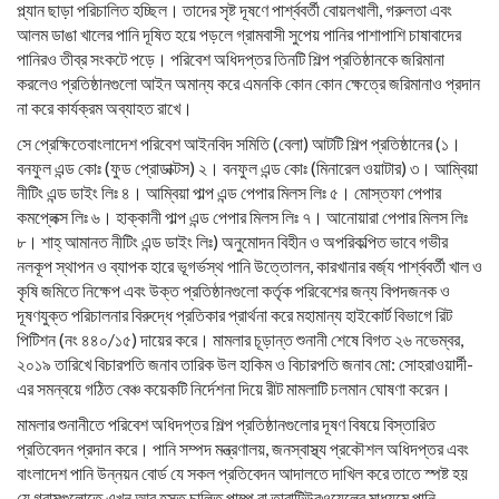
প্ল্যান ছাড়া পরিচালিত হচ্ছিল। তাদের সৃষ্ট দূষণে পার্শ্ববর্তী বোয়লখালী, গরুলতা এবং
আলম ডাঙা খালের পানি দূষিত হয়ে পড়লে গ্রামবাসী সুপেয় পানির পাশাপাশি চাষাবাদের
পানিরও তীব্র সংকটে পড়ে। পরিবেশ অধিদপ্তর তিনটি শিল্প প্রতিষ্ঠানকে জরিমানা
করলেও প্রতিষ্ঠানগুলো আইন অমান্য করে এমনকি কোন কোন ক্ষেত্রে জরিমানাও প্রদান
না করে কার্যক্রম অব্যাহত রাখে।
সে প্রেক্ষিতেবাংলাদেশ পরিবেশ আইনবিদ সমিতি (বেলা) আটটি শিল্প প্রতিষ্ঠানের (১।
বনফুল এন্ড কোঃ (ফুড প্রোডাক্টস) ২। বনফুল এন্ড কোঃ (মিনারেল ওয়াটার) ৩। আম্বিয়া
নীটিং এন্ড ডাইং লিঃ ৪। আম্বিয়া পাল্প এন্ড পেপার মিলস লিঃ ৫। মোস্তফা পেপার
কমপ্লেক্স লিঃ ৬। হাক্কানী পাল্প এন্ড পেপার মিলস লিঃ ৭। আনোয়ারা পেপার মিলস লিঃ
৮। শাহ্ আমানত নীটিং এন্ড ডাইং লিঃ) অনুমোদন বিহীন ও অপরিকল্পিত ভাবে গভীর
নলকূপ স্থাপন ও ব্যাপক হারে ভূগর্ভস্থ পানি উত্তোলন, কারখানার বর্জ্য পার্শ্ববর্তী খাল ও
কৃষি জমিতে নিক্ষেপ এবং উক্ত প্রতিষ্ঠানগুলো কর্তৃক পরিবেশের জন্য বিপদজনক ও
দূষণযুক্ত পরিচালনার বিরুদ্ধে প্রতিকার প্রার্থনা করে মহামান্য হাইকোর্ট বিভাগে রিট
পিটিশন (নং ৪৪০/১৫) দায়ের করে। মামলার চূড়ান্ত শুনানী শেষে বিগত ২৬ নভেম্বর,
২০১৯ তারিখে বিচারপতি জনাব তারিক উল হাকিম ও বিচারপতি জনাব মো: সোহরাওয়ার্দী-
এর সমন্বয়ে গঠিত বেঞ্চ কয়েকটি নির্দেশনা দিয়ে রীট মামলাটি চলমান ঘোষণা করেন।
মামলার শুনানীতে পরিবেশ অধিদপ্তর শিল্প প্রতিষ্ঠানগুলোর দূষণ বিষয়ে বিস্তারিত
প্রতিবেদন প্রদান করে। পানি সম্পদ মন্ত্রণালয়, জনস্বাস্থ্য প্রকৌশল অধিদপ্তর এবং
বাংলাদেশ পানি উন্নয়ন বোর্ড যে সকল প্রতিবেদন আদালতে দাখিল করে তাতে স্পষ্ট হয়
যে গ্রামগুলোতে এখন আর হস্ত চালিত পাম্প বা তারাটিউবওয়েলের মাধ্যমে পানি