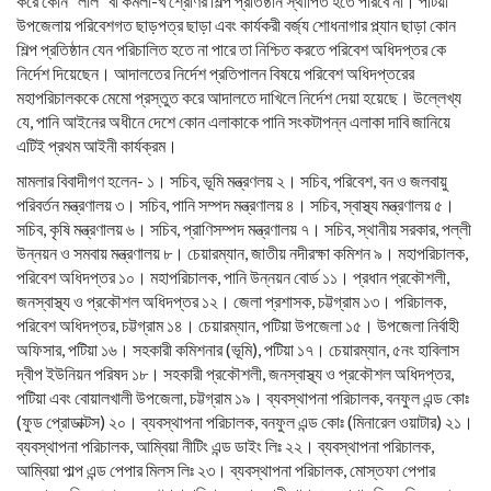
করে কোন “লাল” বা কমলা-খ শ্রেণির শিল্প প্রতিষ্ঠান স্থাপিত হতে পারবে না। পটিয়া
উপজেলায় পরিবেশগত ছাড়পত্র ছাড়া এবং কার্যকরী বর্জ্য শোধনাগার প্ল্যান ছাড়া কোন
শিল্প প্রতিষ্ঠান যেন পরিচালিত হতে না পারে তা নিশ্চিত করতে পরিবেশ অধিদপ্তর কে
নির্দেশ দিয়েছেন। আদালতের নির্দেশ প্রতিপালন বিষয়ে পরিবেশ অধিদপ্তরের
মহাপরিচালককে মেমো প্রস্তুত করে আদালতে দাখিলে নির্দেশ দেয়া হয়েছে। উল্লেখ্য
যে, পানি আইনের অধীনে দেশে কোন এলাকাকে পানি সংকটাপন্ন এলাকা দাবি জানিয়ে
এটিই প্রথম আইনী কার্যক্রম।
মামলার বিবাদীগণ হলেন- ১। সচিব, ভূমি মন্ত্রণলয় ২। সচিব, পরিবেশ, বন ও জলবায়ু
পরিবর্তন মন্ত্রণালয় ৩। সচিব, পানি সম্পদ মন্ত্রণালয় ৪। সচিব, স্বাস্থ্য মন্ত্রণালয় ৫।
সচিব, কৃষি মন্ত্রণালয় ৬। সচিব, প্রাণিসম্পদ মন্ত্রণালয় ৭। সচিব, স্থানীয় সরকার, পল্লী
উন্নয়ন ও সমবায় মন্ত্রণালয় ৮। চেয়ারম্যান, জাতীয় নদীরক্ষা কমিশন ৯। মহাপরিচালক,
পরিবেশ অধিদপ্তর ১০। মহাপরিচালক, পানি উন্নয়ন বোর্ড ১১। প্রধান প্রকৌশলী,
জনস্বাস্থ্য ও প্রকৌশল অধিদপ্তর ১২। জেলা প্রশাসক, চট্টগ্রাম ১৩। পরিচালক,
পরিবেশ অধিদপ্তর, চট্টগ্রাম ১৪। চেয়ারম্যান, পটিয়া উপজেলা ১৫। উপজেলা নির্বাহী
অফিসার, পটিয়া ১৬। সহকারী কমিশনার (ভূমি), পটিয়া ১৭। চেয়ারম্যান, ৫নং হাবিলাস
দ্বীপ ইউনিয়ন পরিষদ ১৮। সহকারী প্রকৌশলী, জনস্বাস্থ্য ও প্রকৌশল অধিদপ্তর,
পটিয়া এবং বোয়ালখালী উপজেলা, চট্টগ্রাম ১৯। ব্যবস্থাপনা পরিচালক, বনফুল এন্ড কোঃ
(ফুড প্রোডাক্টস) ২০। ব্যবস্থাপনা পরিচালক, বনফুল এন্ড কোঃ (মিনারেল ওয়াটার) ২১।
ব্যবস্থাপনা পরিচালক, আম্বিয়া নীটিং এন্ড ডাইং লিঃ ২২। ব্যবস্থাপনা পরিচালক,
আম্বিয়া পাল্প এন্ড পেপার মিলস লিঃ ২৩। ব্যবস্থাপনা পরিচালক, মোস্তফা পেপার