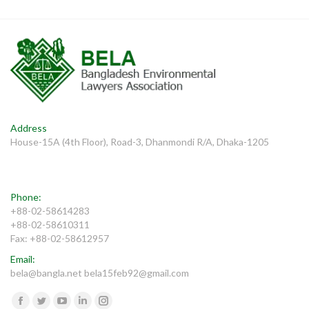
Address
House-15A (4th Floor), Road-3, Dhanmondi R/A, Dhaka-1205
Phone:
+88-02-58614283
+88-02-58610311
Fax: +88-02-58612957
Email:
bela@bangla.net bela15feb92@gmail.com
Find us on:
Facebook
Twitter
YouTube
Linkedin
Instagram