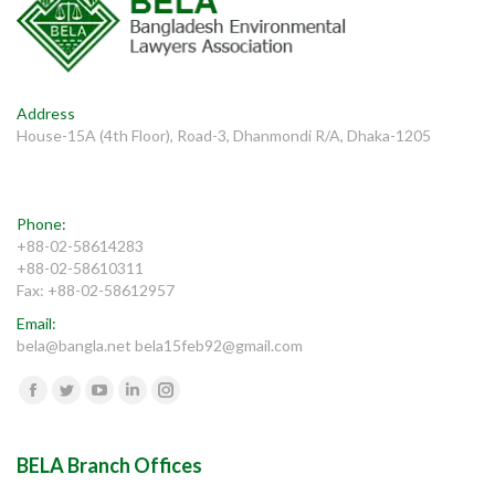
Address
House-15A (4th Floor), Road-3, Dhanmondi R/A, Dhaka-1205
Phone:
+88-02-58614283
+88-02-58610311
Fax: +88-02-58612957
Email:
bela@bangla.net bela15feb92@gmail.com
Find us on:
Facebook
Twitter
YouTube
Linkedin
Instagram
BELA Branch Offices