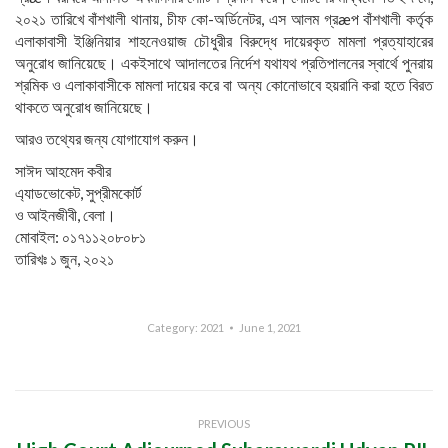
২০২১ তারিখে বাঁশখালী থানায়, চীফ কো-অর্ডিনেটর, এস আলম গ্রæপ বাঁশখালী কর্তৃক
এলাকাবাসী ইঞ্জিনিয়ার শাহনেওয়াজ চৌধুরীর বিরুদ্ধে দায়েরকৃত মামলা প্রত্যাহারের
অনুরোধ জানিয়েছে। একইসাথে আদালতের নির্দেশ যথাযথ প্রতিপালনের স্বার্থে পুনরায়
শ্রমিক ও এলাকাবাসীকে মামলা দায়ের করে বা অন্য কোনোভাবে হয়রানি করা হতে বিরত
থাকতে অনুরোধ জানিয়েছে।
আরও তথ্যের জন্য যোগাযোগ করুন।
সাঈদ আহমেদ কবীর
এ্যাডভোকেট, সুপ্রীমকোর্ট
ও আইনজীবী, বেলা।
মোবাইল: ০১৭১১২০৮০৮১
তারিখঃ ১ জুন, ২০২১
Category:
2021
June 1, 2021
Post
PREVIOUS
navigation