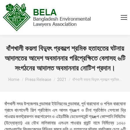
বাঁশখালী কয়লা বিদ্যুৎ প্রকল্পে শ্রমিক হতাহতের ঘটনায়
আদালতের আদেশ অবমাননার পরিপ্রেক্ষিতে বেলাসহ ৬টি
সংগঠনের আদালত অবমাননার নোটিশ প্রদান।
You are here:
Home
Press Release
2021
বাঁশখালী কয়লা বিদ্যুৎ প্রকল্পে শ্রমিক…
বাঁশখালী সদর উপজেলার গন্ডামারা ইউনিয়নের গন্ডামারা, পূর্ব বারাঘোনা ও পশ্চিম বারাঘোনা
গ্রামে বাংলাদেশী শিল্প প্রতিষ্ঠান এস আলম গ্রæপ ও চীনা প্রতিষ্ঠান সেপকো থ্রি
পাওয়ার কনস্ট্রাকশন করপোরেশন ও এইচটিজি ডেভেলপমেন্ট গ্রæপ কোম্পানি লিমিটেড
(উদ্যোক্তা) এর যৌথ মালিকানায় এসএস পাওয়ার প্ল্যান্ট নামে নির্মিতব্য ১৩২০
মেগাওয়াটের বিদ্যুৎকেন্দ্রে বিভিন্ন সময়ে গুলি ও হতাহতের ঘটনায় প্রতিকার চেয়ে ৬টি