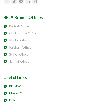
Find us on:
Facebook
Twitter
YouTube
Linkedin
Instagram
BELA Branch Offices
Barisal Office
Chattogram Office
Khulna Office
Rajshahi Office
Sylhet Office
Tangail Office
Useful Links
BDLAWS
MoEFCC
DoE