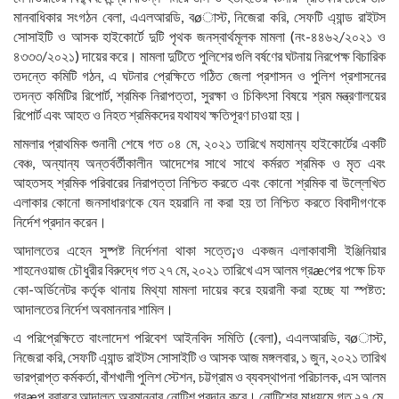
মানবাধিকার সংগঠন বেলা, এএলআরডি, বøাস্ট, নিজেরা করি, সেফটি এ্যান্ড রাইটস
সোসাইটি ও আসক হাইকোর্টে দুটি পৃথক জনস্বার্থমূলক মামলা (নং-৪৪৬২/২০২১ ও
৪৩৩৩/২০২১) দায়ের করে। মামলা দুটিতে পুলিশের গুলি বর্ষণের ঘটনায় নিরপেক্ষ বিচারিক
তদন্তে কমিটি গঠন, এ ঘটনার প্রেক্ষিতে গঠিত জেলা প্রশাসন ও পুলিশ প্রশাসনের
তদন্ত কমিটির রিপোর্ট, শ্রমিক নিরাপত্তা, সুরক্ষা ও চিকিৎসা বিষয়ে শ্রম মন্ত্রণালয়ের
রিপোর্ট এবং আহত ও নিহত শ্রমিকদের যথাযথ ক্ষতিপূরণ চাওয়া হয়।
মামলার প্রাথমিক শুনানী শেষে গত ০৪ মে, ২০২১ তারিখে মহামান্য হাইকোর্টের একটি
বেঞ্চ, অন্যান্য অন্তর্বর্তীকালীন আদেশের সাথে সাথে কর্মরত শ্রমিক ও মৃত এবং
আহতসহ শ্রমিক পরিবারের নিরাপত্তা নিশ্চিত করতে এবং কোনো শ্রমিক বা উল্লেখিত
এলাকার কোনো জনসাধারণকে যেন হয়রানি না করা হয় তা নিশ্চিত করতে বিবাদীগণকে
নির্দেশ প্রদান করেন।
আদালতের এহেন সুষ্পষ্ট নির্দেশনা থাকা সত্তে¡ও একজন এলাকাবাসী ইঞ্জিনিয়ার
শাহনেওয়াজ চৌধুরীর বিরুদ্ধে গত ২৭ মে, ২০২১ তারিখে এস আলম গ্রæপের পক্ষে চিফ
কো-অর্ডিনেটর কর্তৃক থানায় মিথ্যা মামলা দায়ের করে হয়রানী করা হচ্ছে যা স্পষ্টত:
আদালতের নির্দেশ অবমাননার শামিল।
এ পরিপ্রেক্ষিতে বাংলাদেশ পরিবেশ আইনবিদ সমিতি (বেলা), এএলআরডি, বøাস্ট,
নিজেরা করি, সেফটি এ্যান্ড রাইটস সোসাইটি ও আসক আজ মঙ্গলবার, ১ জুন, ২০২১ তারিখ
ভারপ্রাপ্ত কর্মকর্তা, বাঁশখালী পুলিশ স্টেশন, চট্টগ্রাম ও ব্যবস্থাপনা পরিচালক, এস আলম
গ্রæপ বরাবরে আদালত অবমাননার নোটিশ প্রদান করে। নোটিশের মাধ্যমে গত ২৭ মে,