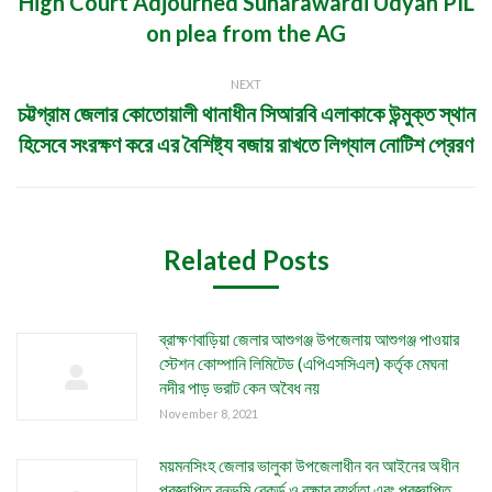
High Court Adjourned Suharawardi Udyan PIL
Previous
on plea from the AG
post:
NEXT
চট্টগ্রাম জেলার কোতোয়ালী থানাধীন সিআরবি এলাকাকে উন্মুক্ত স্থান
Next
হিসেবে সংরক্ষণ করে এর বৈশিষ্ট্য বজায় রাখতে লিগ্যাল নোটিশ প্রেরণ
post:
Related Posts
ব্রাক্ষণবাড়িয়া জেলার আশুগঞ্জ উপজেলায় আশুগঞ্জ পাওয়ার
স্টেশন কোম্পানি লিমিটেড (এপিএসসিএল) কর্তৃক মেঘনা
নদীর পাড় ভরাট কেন অবৈধ নয়
November 8, 2021
ময়মনসিংহ জেলার ভালুকা উপজেলাধীন বন আইনের অধীন
প্রজ্ঞাপিত বনভূমি রেকর্ড ও রক্ষার ব্যর্থতা এবং প্রজ্ঞাপিত