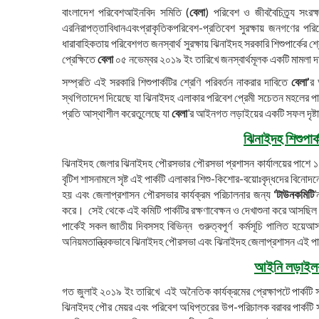
বাংলাদেশ পরিবেশআইনবিদ সমিতি (
বেলা
) পরিবেশ ও জীববৈচিত্র্য সংরক
এরনিরাপত্তাবিধানএবংপ্রাকৃতিকপরিবেশ-প্রতিবেশ সুরক্ষায় জনগণের পর
ধারাবাহিকতায় পরিবেশগত জনস্বার্থ সুরক্ষায় ঝিনাইদহ সরকারি শিশুপার্কের 
প্রেক্ষিতে
বেলা
০৫ নভেম্বর ২০১৯ ইং তারিখে জনস্বার্থমূলক একটি মামল
সম্প্রতি এই সরকারি শিশুপার্কটির শ্রেণি পরিবর্তন নাকরার দাবিতে
বেলা’
র 
স্থগিতাদেশ দিয়েছে যা ঝিনাইদহ এলাকার পরিবেশ প্রেমী সচেতন মহলের 
প্রতি আস্থাশীল করেতুলেছে যা
বেলা
’র আইনগত লড়াইয়ের একটি সফল দৃষ্টা
ঝিনাইদহ শিশুপার্
ঝিনাইদহ জেলার ঝিনাইদহ পৌরসভার পৌরসভা প্রশাসন কার্যালয়ের পাশে ১
বৃটিশ শাসনামলে সৃষ্ট এই পার্কটি এলাকার শিশু-কিশোর-বয়োঃবৃদ্ধদের বি
হয় এবং জেলাপ্রশাসন পৌরসভার কার্যক্রম পরিচালনার জন্য
‘
টাউনকমিটি
’
করে। সেই থেকে এই কমিটি পার্কটির রক্ষণাবেক্ষন ও দেখাশুনা করে আসছিল। 
পার্কেই সকল জাতীয় দিবসসহ বিভিন্ন গুরুত্বপূর্ণ কর্মসূচি পালিত হয়েআ
অনিয়মতান্ত্রিকভাবে ঝিনাইদহ পৌরসভা এবং ঝিনাইদহ জেলাপ্রশাসন এই পার্
আইনি লড়াইলব
গত জুলাই ২০১৯ ইং তারিখে এই অনৈতিক কার্যক্রমের প্রেক্ষাপটে পার্কটি স
ঝিনাইদহ পৌর মেয়র এবং পরিবেশ অধিপ্তরের উপ-পরিচালক বরাবর পার্কটি সংর