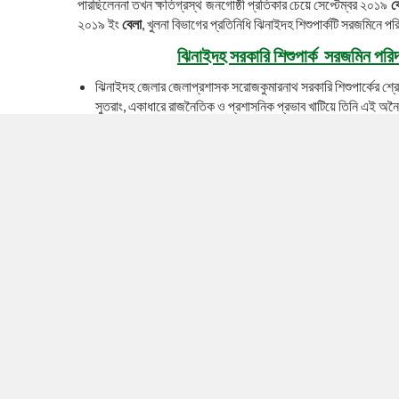
পারছিলেননা তখন ক্ষতিগ্রস্থ জনগোষ্ঠী প্রতিকার চেয়ে সেপ্টেম্বর ২০১৯
ব
২০১৯ ইং
বেলা
, খুলনা বিভাগের প্রতিনিধি ঝিনাইদহ শিশুপার্কটি সরজমিন
ঝিনাইদহ সরকারি শিশুপার্ক
সরজমিন পরি
ঝিনাইদহ জেলার জেলাপ্রশাসক সরোজকুমারনাথ সরকারি শিশুপার্কের শ্রে
সুতরাং, একাধারে রাজনৈতিক ও প্রশাসনিক প্রভাব খাটিয়ে তিনি এই
ঝিনাইদহ পৌরসভার মেয়র সাইদুল করিমমিন্টু জনস্বার্থকে প্রত্যাখ্যান
পার্কটি ঝিনাইদহ-২ আসনের মধ্যে অবস্থিত যেই আসনের সংসদ সদস্য তাহ
সাংসদের মতামতকে অগ্রাহ্য করে ঝিনাইদহ জেলাপ্রশাসক ও তার দোসর
বহুতলভবন নির্মাণ করার অপচেষ্টা চালিয়েযাচ্ছেন।
মাঠ পরিদর্শন পূর্বকপ্রাপ্ত তথ্য উপাত্ত বিশ্লেষণ করে পার্কটি সংরক্ষণে
বেল
স্থানীয় সরকার বিভাগ, মহাপরিচালক, পরিবেশ অধিদপ্তর, জেলাপ্রশাসক,
অধিদপ্তর, যশোর, উপজেলা নির্বাহী কর্মকর্তা, ঝিনাইদহ উপজেলা, সহকারী
ঝিনাইদহ, অফিসার ইন চার্জ, ঝিনাইদহ পুলিশ স্টেশন, ঝিনাইদহসহ মোট এগারো
লিগ্যাল নোটিশের মাধ্যমে পার্কটি শ্রেণি অপরিবর্তিত রেখে পার্কটিকে‘পার্
পৌরসভা কর্তৃক গৃহীত বহুতলভবন নির্মাণ সংক্রান্ত সকলকার্যক্রম অনতিবিলম
ফিরিয়ে আনার দাবি জানানো হয়। সেইসাথে পার্কে বিদ্যমান ইতোমধ্যে নিধন
প্রজাতির বৃক্ষ রোপণের মাধ্যমে পার্কের সবুজ প্রকৃতি ফিরিয়ে আনার জোর দ
পার্কটি সংরক্ষণে সংশ্লিষ্ট কর্তৃপক্ষ কর্তৃক গৃহীত পদক্ষেপ সম্পর্কে অবহিত