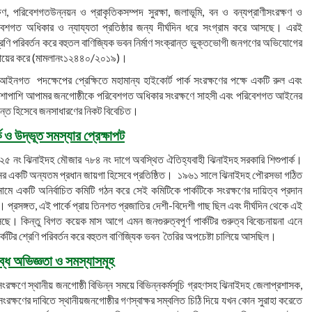
্ষণ, পরিবেশগতউন্নয়ন ও প্রাকৃতিকসম্পদ সুরক্ষা, জলাভূমি, বন ও বন্যপ্রাণীসংরক্ষণ ও
িবেশগত অধিকার ও ন্যায্যতা প্রতিষ্ঠার জন্য দীর্ঘদিন ধরে সংগ্রাম করে আসছে। এরই
শ্রেণি পরিবর্তন করে বহুতল বাণিজ্যিক ভবন নির্মাণ সংক্রান্ত ভুক্তভোগী জনগণের অভিযোগের
া দায়ের করে (মামলানং১২৪৪০/২০১৯)।
আইনগত পদক্ষেপের প্রেক্ষিতে মহামান্য হাইকোর্ট পার্ক সংরক্ষণের পক্ষে একটি রুল এবং
পাশাপাশি আপামর জনগোষ্ঠীকে পরিবেশগত অধিকার সংরক্ষণে সাহসী এবং পরিবেশগত আইনের
ন্ত হিসেবে জনসাধারণের নিকট বিবেচিত।
ক
ও
উদ্ভূত
সমস্যার
প্রেক্ষাপট
২৫ নং ঝিনাইদহ মৌজার ৭৮৪ নং দাগে অবস্থিত ঐতিহ্যবাহী ঝিনাইদহ সরকারি শিশুপার্ক।
নোদনের একটি অন্যতম প্রধান জায়গা হিসেবে প্রতিষ্ঠিত। ১৯৬১ সালে ঝিনাইদহ পৌরসভা গঠিত
নামে একটি অনির্বাচিত কমিটি গঠন করে সেই কমিটিকে পার্কটিকে সংরক্ষণের দায়িত্ব প্রদান
প্রসঙ্গত, এই পার্কে প্রায় তিনশত প্রজাতির দেশী-বিদেশী গাছ ছিল এবং দীর্ঘদিন থেকে এই
সছে। কিন্তু বিগত কয়েক মাস আগে এমন জনগুরুত্বপূর্ণ পার্কটির গুরুত্ব বিবেচনায়না এনে
কটির শ্রেণি পরিবর্তন করে বহুতল বাণিজ্যিক ভবন তৈরির অপচেষ্টা চালিয়ে আসছিল।
্ধ অভিজ্ঞতা
ও
সমস্যাসমূহ
ংরক্ষণে স্থানীয় জনগোষ্ঠী বিভিন্ন সময়ে বিভিন্নকর্মসূচি গ্রহণসহ ঝিনাইদহ জেলাপ্রশাসক,
ক্ষণের দাবিতে স্থানীয়জনগোষ্ঠীর গণস্বাক্ষর সম্বলিত চিঠি দিয়ে যখন কোন সুরাহা করেতে