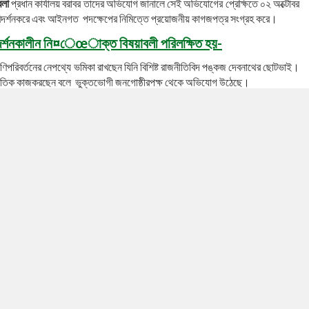
েলা
প্রধান কার্যালয় বরাবর তাদের অভিযোগ জানালে সেই অভিযোগের প্রেক্ষিতে ০২ অক্টোবর
ে পরিদর্শনকরে এবং আইনগত পদক্ষেপের নিমিত্তে প্রয়োজনীয় কাগজপত্র সংগ্রহ করে।
দর্শনকালীন নি¤
েœ
াক্ত
বিষয়াবলী পরিলক্ষিত হয়-
ণিপরিবর্তনের নেপথ্যে ভমিকা রাখছেন যিনি বিশিষ্ট রাজনীতিবিদ পঙ্কজ দেবনাথের ছোটভাই।
 অনৈতিক কাজকরছেন বলে ভুক্তভোগী জনগোষ্ঠীরপক্ষ থেকে অভিযোগ উঠেছে।
করে ব্যক্তি স্বার্থ হাসিলের নিমিত্তে এই কাজকরছেন বলে ভুক্তভোগী জনগোষ্ঠীজানায়।
জিব আলম সিদ্দিকী শুরু থেকেই ঝিনাইদহ শিশুপার্কটি অক্ষুন্ন রাখার পক্ষে থাকাসত্তে¡ ও
রা প্রশাসনিক এবং রাজনৈতিক প্রভাব খাটিয়ে পার্কের শ্রেণি পরিবর্তন করে বাণিজ্যিক
া
গত ১৩ অক্টোবর ২০১৯ইং তারিখে সচিব, পরিবেশ, বন ও জলবায়ু পরিবর্তন মন্ত্রণালয়, সচিব,
 জেলা প্রশাসকের কার্যালয়, ঝিনাইদহ, পুলিশ সুপার, ঝিনাইদহ, উপ-পরিচালক, পরিবেশ
 কমিশনার (ভূমি), ঝিনাইদহ, চেয়ারম্যান, জেলা পরিষদ, ঝিনাইদহ, মেয়র, ঝিনাইদহ পৌরসভা,
 (১১) জন সংশ্লিষ্ট কর্তৃপক্ষকে বিবাদী করে একটি লিগ্যাল নোটিশ প্রেরণ করে।
ক’হিসেবে যথাযথ ভাবে সংরক্ষণ ও রক্ষণাবেক্ষণের দাবি জানানো হয়। একইসাথে, উল্লেখিতপার্কে
্বে বন্ধের এবং ইতোমধ্যে পার্কের যতটুকু শ্রেণি পরিবর্তন করা হয়েছে তা পূর্বের অবস্থায়
কৃত বৃক্ষের বিপরীতে যে পরিমাণ বৃক্ষরোপণ প্রয়োজন ও সমীচীন তা নিরূপণ পূর্বক দেশীয়
াবি জানানো হয়। লিগ্যাল নোটিশের মাধ্যমে ৭ (সাত) দিনের মধ্যে
বেলা
প্রধান কার্যালয় বরাবর
করণ পূর্বক, ব্যতি ক্রমে আইনগত ব্যবস্থা গ্রহণের কথা ও সুস্পষ্টভাবে উল্লেখ করা হয়।